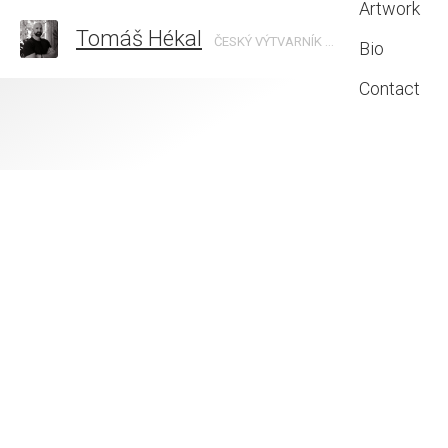
Artwork
Tomáš Hékal
ČESKÝ VÝTVARNÍK │CZECH ARTIST
Bio
Contact