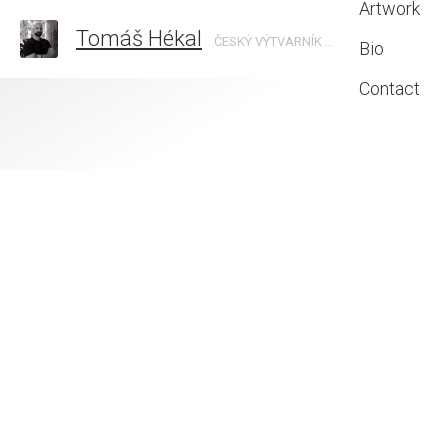
Artwork
Tomáš Hékal
ČESKÝ VÝTVARNÍK │CZECH ARTIST
Bio
Contact