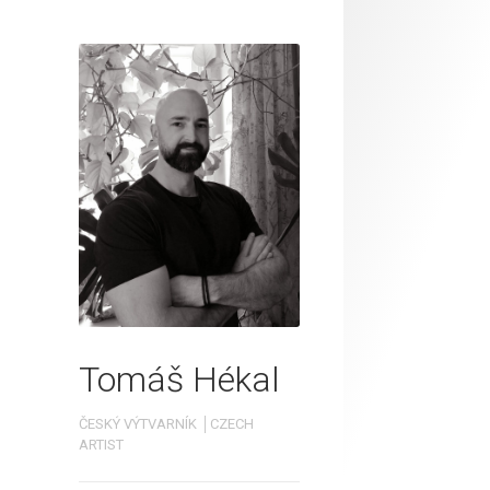
Tomáš Hékal
ČESKÝ VÝTVARNÍK │CZECH
ARTIST